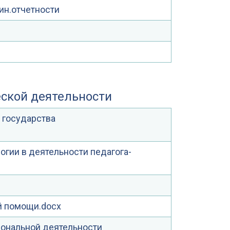
ин.отчетности
еской деятельности
 государства
гии в деятельности педагога-
й помощи.docx
иональной деятельности