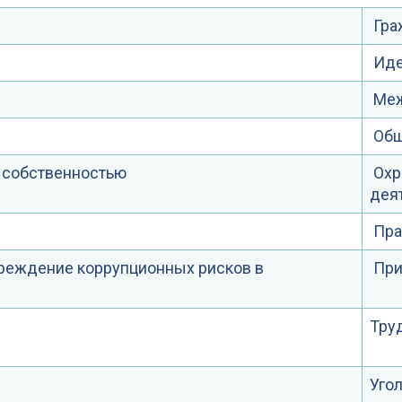
Гра
Иде
Меж
Общ
 собственностью
Охр
дея
Пра
реждение коррупционных рисков в
При
Тру
Уго