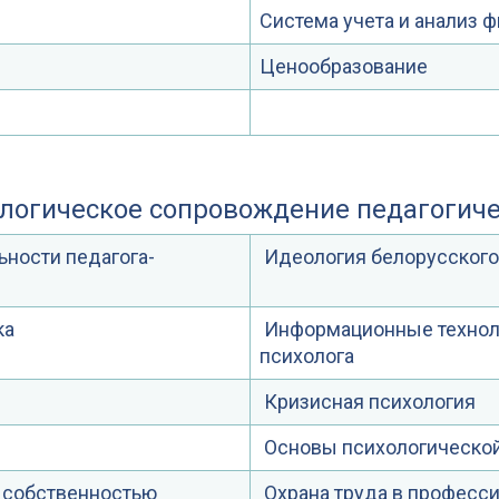
Система учета и анализ ф
Ценообразование
ологическое сопровождение педагогич
ьности педагога-
Идеология белорусского
ка
Информационные техноло
психолога
Кризисная психология
Основы психологическо
 собственностью
Охрана труда в професс