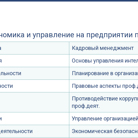
ономика и управление на предприяти
а
Кадровый менеджмент
я
Основы управления инте
ельности
Планирование в организа
ности
Правовые аспекты проф.
Противодействие коррупц
проф.деят.
и
Управление организацие
деятельности
Экономическая безопасн