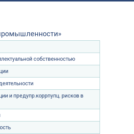
и промышленности»
ллектуальной собственностью
ции
деятельности
ии и предупр.коррпупц. рисков в
й
ость