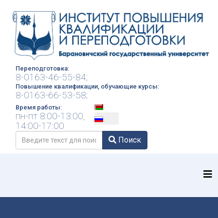
Переподготовка:
8-0163-46-55-84;
Повышение квалификации, обучающие курсы:
8-0163-66-53-58;
Выберите язык
Время работы:
пн-пт 8:00-13:00,
14:00-17:00
Поиск
Поиск
Type 2 or more characters for results.