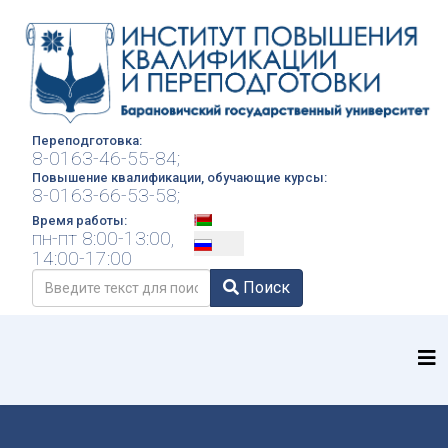
Переподготовка:
8-0163-46-55-84;
Повышение квалификации, обучающие курсы:
8-0163-66-53-58;
Выберите язык
Время работы:
пн-пт 8:00-13:00,
14:00-17:00
Поиск
Поиск
Type 2 or more characters for results.