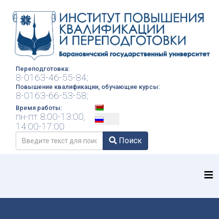
Переподготовка:
8-0163-46-55-84;
Повышение квалификации, обучающие курсы:
8-0163-66-53-58;
Выберите язык
Время работы:
пн-пт 8:00-13:00,
14:00-17:00
Поиск
Поиск
Type 2 or more characters for results.